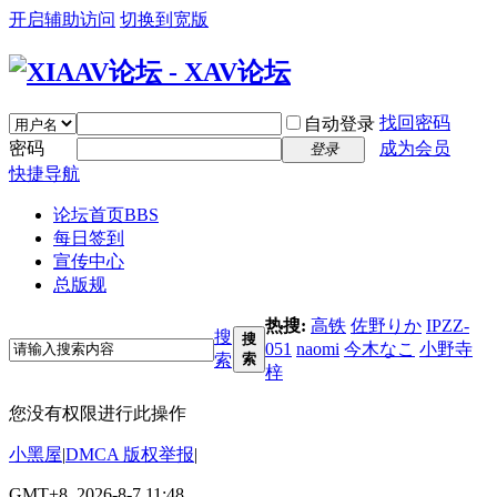
开启辅助访问
切换到宽版
找回密码
自动登录
密码
成为会员
登录
快捷导航
论坛首页
BBS
每日签到
宣传中心
总版规
热搜:
高铁
佐野りか
IPZZ-
搜
搜
051
naomi
今木なこ
小野寺
索
索
梓
您没有权限进行此操作
小黑屋
|
DMCA 版权举报
|
GMT+8, 2026-8-7 11:48