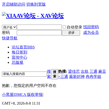
开启辅助访问
切换到宽版
找回密码
自动登录
密码
成为会员
登录
快捷导航
论坛首页
BBS
每日签到
宣传中心
总版规
搜
热搜:
梁佳芯
出轨
三通
麻豆
搜
索
索
+三通
最新封神
冉冉学姐
抱歉，您指定的用户空间不存在
小黑屋
|
DMCA 版权举报
|
GMT+8, 2026-8-8 11:31